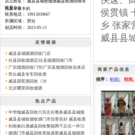
店主姓名： 威县县城收烟酒威县收酒回收冬
联系ＱＱ：
虫夏草收卡的
侯贯镇 
联系电话： 19913039667
所属区域： 邢台
乡 张家
创店时间： 2023-05-11
威县县
友 情 链 接
威县县城烟酒回收门店
任县回收烟酒店|任县烟酒回收门市
广宗烟酒回收门市|广宗县烟酒回收实体店
商 家 产 品 信 息
邢台威县专车回收酒
排序：
时间↑
时间↓
威县国窖酒回收《38
北京哪里回收烟酒
热 点 产 品
中华烟威县回收六百左右整条威县县城烟
酒门市实体店回收
威县县城收烟收酒门市信誉良好 威县收酒
收烟酒价格实在
剑南春白酒威县回收整箱两千左右一件52
度剑南春酒往回收价
烟酒门市威县回收革故鼎新威县县城烟酒