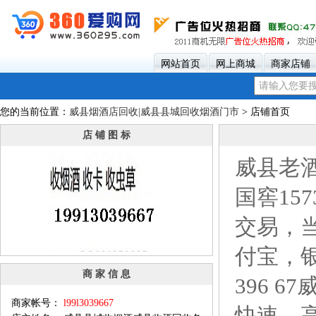
网站首页
网上商城
商家店铺
您的当前位置：
威县烟酒店回收|威县县城回收烟酒门市
> 店铺首页
店 铺 图 标
威县老
国窖1
交易，
付宝，银
商 家 信 息
396 
商家帐号：
l99l3039667
快速、