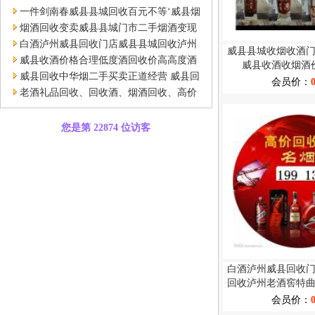
回收店独树一帜
一件剑南春威县县城回收百元不等‘威县烟
酒门市烟酒店回收’
烟酒回收变卖威县县城门市二手烟酒变现
收购国窖低度酒六百一瓶
白酒泸州威县回收门店威县县城回收泸州
威县县城收烟收酒
老酒窖特曲酒低度高度
威县收酒价格合理低度酒回收价高高度酒
威县收酒收烟酒
回收价位坚挺！
威县回收中华烟二手买卖正道经营 威县回
会员价：
收中华烟交易共存共赢
老酒礼品回收、回收酒、烟酒回收、高价
上门、名酒回收、回收礼品老酒
您是第 22874 位访客
白酒泸州威县回收
回收泸州老酒窖特
会员价：